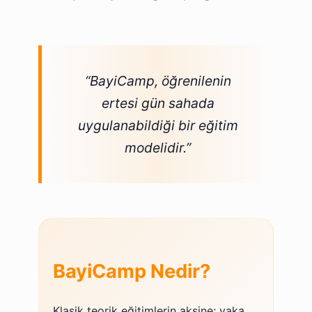
“BayiCamp, öğrenilenin
ertesi gün sahada
uygulanabildiği bir eğitim
modelidir.”
BayiCamp Nedir?
Klasik teorik eğitimlerin aksine; vaka