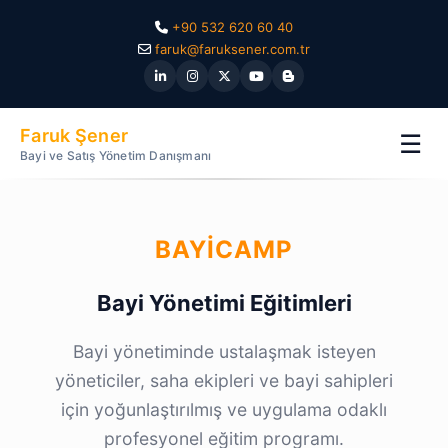
+90 532 620 60 40
faruk@faruksener.com.tr
Faruk Şener
☰
Bayi ve Satış Yönetim Danışmanı
BAYICAMP
Bayi Yönetimi Eğitimleri
Bayi yönetiminde ustalaşmak isteyen
yöneticiler, saha ekipleri ve bayi sahipleri
için yoğunlaştırılmış ve uygulama odaklı
profesyonel eğitim programı.